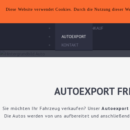
AUTOANKAUF
Toggle
Diese Website verwendet Cookies. Durch die Nutzung dieser Web
AUTOANKAUF
navigation
FREISING
GEBRAUCHTWAGEN ANKAUF
UNFALLWAGEN ANKAUF
AUTOEXPORT
KONTAKT
AUTOEXPORT FRE
Sie möchten Ihr Fahrzeug verkaufen? Unser
Autoexport 
Die Autos werden von uns aufbereitet und anschließend in