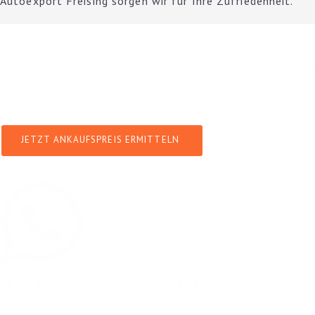
Autoexport Freising sorgen wir für Ihre Zufriedenheit.
Schneller und einfacher Verkauf
Unser Ankauf hilft Ihnen, Ihr Auto schnell und vor allem 
wir arbeiten schnell, transparent und fair.
JETZT ANKAUFSPREIS ERMITTELN
Whats App & Ankauf Hotline