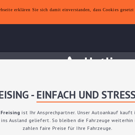
seite erklären Sie sich damit einverstanden, dass Cookies gesetz
Hotline
FAHRZEUGDATEN
ISING -
EINFACH UND STRES
KAUFVERTRAG HERUNTERLADEN
Freising
ist Ihr Ansprechpartner. Unser Autoankauf kauft
s Ausland geliefert. So bleiben die Fahrzeuge weiterhin i
*
Marke
zahlen faire Preise für Ihre Fahrzeuge.