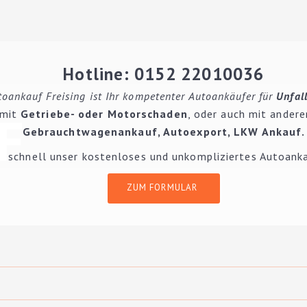
Model
Hotline: 0152 22010036
toankauf Freising ist Ihr kompetenter Autoankäufer für
Unfal
LD
Fahrzeugzustand:
F
 mit
Getriebe- oder Motorschaden
, oder auch mit ander
Gebrauchtwagenankauf
,
Autoexport
, LKW Ankauf.
e schnell unser kostenloses und unkompliziertes Autoank
Erstzulassung:
ZUM FORMULAR
Getriebe
Kraftstoffart